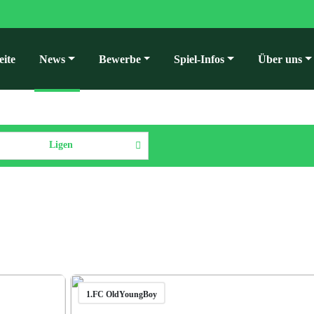
eite
News
Bewerbe
Spiel-Infos
Über uns
Ligen
1.FC OldYoungBoy