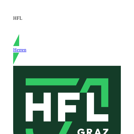
HFL
Herren