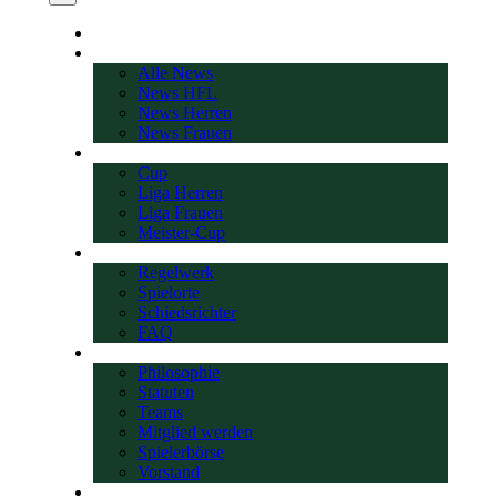
Startseite
News
Alle News
News HFL
News Herren
News Frauen
Bewerbe
Cup
Liga Herren
Liga Frauen
Meister-Cup
Spiel-Infos
Regelwerk
Spielorte
Schiedsrichter
FAQ
Über uns
Philosophie
Statuten
Teams
Mitglied werden
Spielerbörse
Vorstand
Geschichte