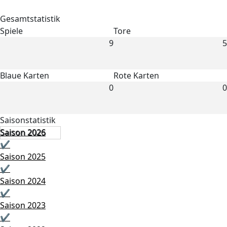
Gesamtstatistik
Spiele
Tore
9
5
Blaue Karten
Rote Karten
0
0
Saisonstatistik
Saison 2026
Saison 2025
✔
Saison 2025
✔
Saison 2024
✔
Saison 2023
✔