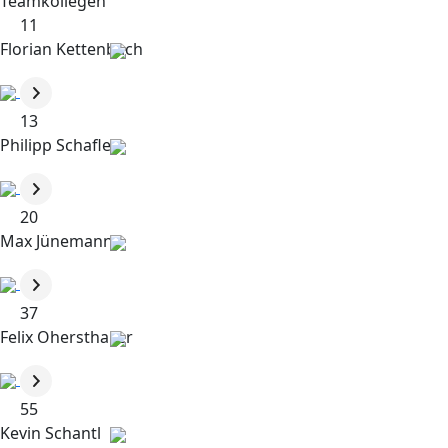
Teamkollegen
11
Florian Kettenbach
13
Philipp Schafler
20
Max Jünemann
37
Felix Ohersthaller
55
Kevin Schantl