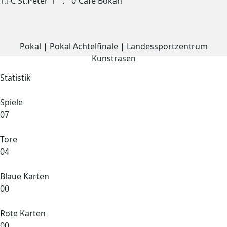
1.FC St.Peter
1
:
0
Cafe Bokan
Pokal | Pokal Achtelfinale | Landessportzentrum
Kunstrasen
Statistik
Spiele
07
Tore
04
Blaue Karten
00
Rote Karten
00