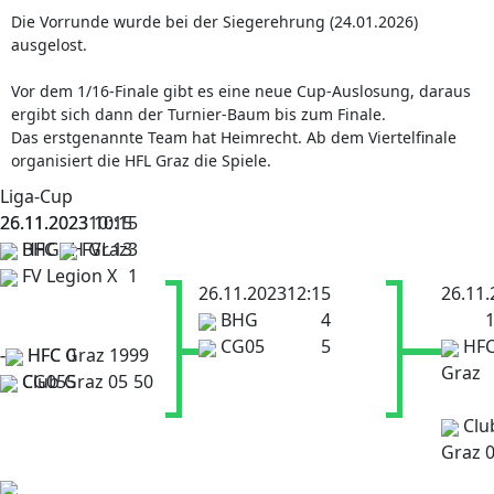
Die Vorrunde wurde bei der Siegerehrung (24.01.2026)
ausgelost.
Vor dem 1/16-Finale gibt es eine neue Cup-Auslosung, daraus
ergibt sich dann der Turnier-Baum bis zum Finale.
Das erstgenannte Team hat Heimrecht. Ab dem Viertelfinale
organisiert die HFL Graz die Spiele.
Liga-Cup
26.11.2023
26.11.2023
10:15
10:15
HFC BH Graz
BHG
FVL
1
3
3
FV Legion X
1
26.11.2023
12:15
26.11.
BHG
4
1
CG05
5
HFC
-
-
HFC Graz 1999
HFC
0
Graz
Club Graz 05
CG05
5
5
0
Clu
Graz 