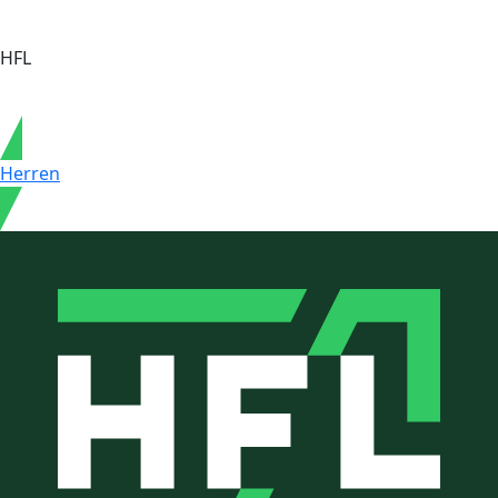
HFL
Herren