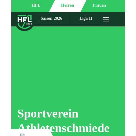
HFL
Herren
Frauen
Saison 2026
Liga II
Sportverein
Athletenschmiede