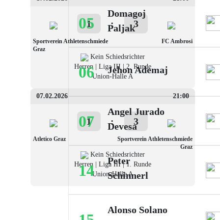
Domagoj
05
1
:
3
Paljak
Sportverein Athletenschmiede
FC Ambrosi
Graz
Kein Schiedsrichter
Herren | Liga III | 2. Runde
06
Jehon Ademaj
Union-Halle A
07.02.2026
21:00
Angel Jurado
07
1
:
3
Devesa
Atletico Graz
Sportverein Athletenschmiede
Graz
Kein Schiedsrichter
Peter
Herren | Liga III | 1. Runde
14
Schinnerl
Union-Halle A
Alonso Solano
15