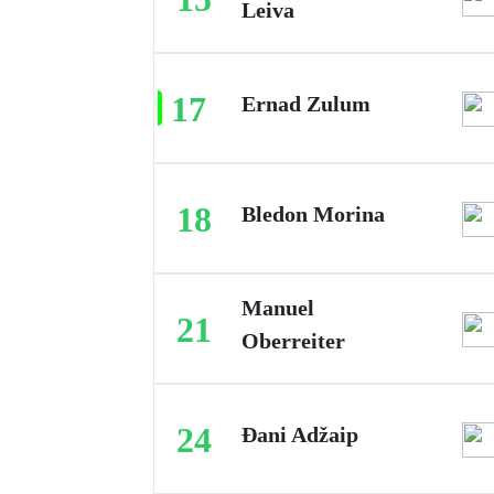
Leiva
17
Ernad Zulum
18
Bledon Morina
Manuel
21
Oberreiter
24
Đani Adžaip