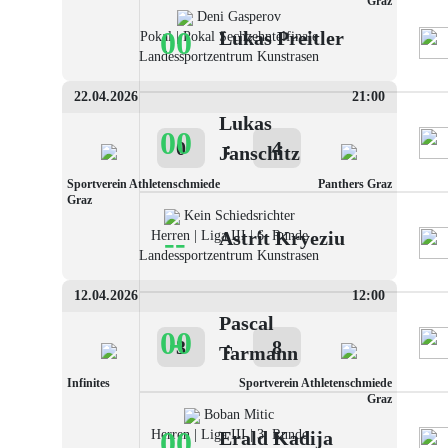
Graz
Deni Gasperov
00
Lukas Preitler
Pokal | Pokal Sechzehntelfinale
Landessportzentrum Kunstrasen
22.04.2026
21:00
Lukas
00
0
:
4
Janschitz
Sportverein Athletenschmiede
Panthers Graz
Graz
Kein Schiedsrichter
--
Astrit Kryeziu
Herren | Liga III | 6. Runde
Landessportzentrum Kunstrasen
12.04.2026
12:00
Pascal
00
-
3
:
8
Tarmann
Infinites
Sportverein Athletenschmiede
Graz
Boban Mitic
00
Herren | Liga III | 3. Runde
Erald Kadija