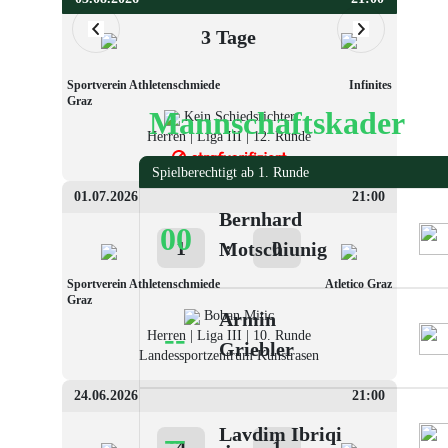
3 Tage
Sportverein Athletenschmiede
Infinites
Graz
Mannschaftskader
Kein Schiedsrichter
Herren | Liga III | 12. Runde
Spielberechtigt ab 1. Runde
01.07.2026
21:00
Bernhard
00
1
:
0
Motschiunig
Sportverein Athletenschmiede
Atletico Graz
Graz
Boban Mitic
Armin
--
Herren | Liga III | 10. Runde
Griebler
Landessportzentrum Kunstrasen
24.06.2026
21:00
--
-
Lavdim Ibriqi
4
:
1