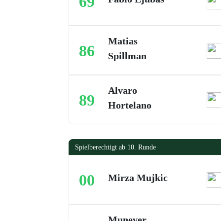
69
Matias
86
Spillman
Alvaro
89
Hortelano
Spielberechtigt ab 10. Runde
00
Mirza Mujkic
Munever