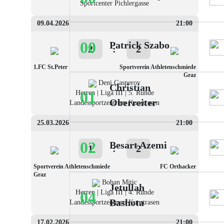
Sportcenter Pichlergasse
09.04.2026
21:00
00
Patrick Szabo
2
:
2
1.FC St.Peter
Sportverein Athletenschmiede
Graz
Deni Gasperov
Christian
01
Herren | Liga III | 5. Runde
Oberreiter
Landessportzentrum Kunstrasen
25.03.2026
21:00
02
Besart Azemi
1
:
2
Sportverein Athletenschmiede
FC Orthacker
Graz
Boban Mitic
Jetullah
Herren | Liga III | 4. Runde
04
Bashota
Landessportzentrum Kunstrasen
17.02.2026
21:00