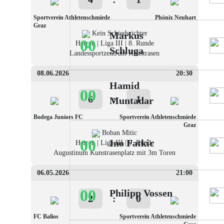
Sportverein Athletenschmiede
Phönix Neuhart
Graz
Kein Schiedsrichter
Markus
00
-
Herren | Liga III | 8. Runde
Schluga
Landessportzentrum Kunstrasen
08.06.2026
20:30
Hamid
00
6
:
1
Muntadar
Bodega Juniors FC
Sportverein Athletenschmiede
Graz
Boban Mitic
00
Ino Fatkic
Herren | Liga III | 9. Runde
Augustinum Kunstrasenplatz mit 3m Toren
06.05.2026
21:00
00
Philipp Vossen
2
:
0
FC Balios
Sportverein Athletenschmiede