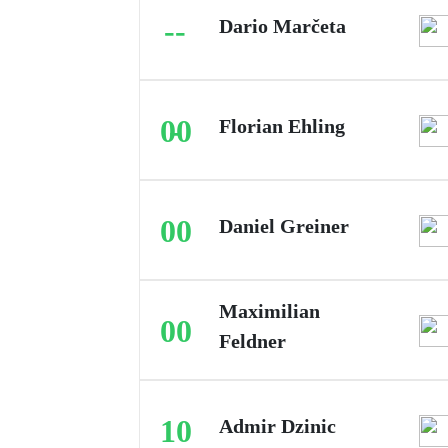
--
Dario Marčeta
00
-
Florian Ehling
00
Daniel Greiner
Maximilian
00
Feldner
10
Admir Dzinic