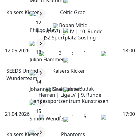
Moritz Klammer
Kaisers Kicker
Celtic Graz
12
Boban Mitic
Philipp Mayr
Herren | Liga IV | 10. Runde
JSZ Sportplatz Gösting
12.05.2026
18:00
13
3
:
1
Julian Flammer
SEEDS United -
Kaisers Kicker
Wunderteam
14
Musa Emin Budak
Johannes Greimeister
Herren | Liga IV | 9. Runde
Landessportzentrum Kunstrasen
15
21.04.2026
17:00
3
:
5
Simon Wendler
Kaisers Kicker
Phantoms