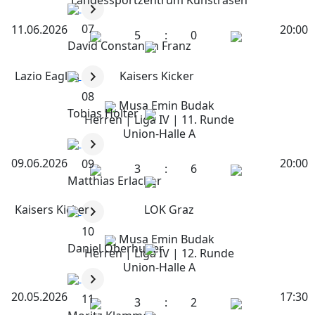
Landessportzentrum Kunstrasen
07
11.06.2026
20:00
5
:
0
David Constantin Franz
Lazio Eagles
Kaisers Kicker
08
Musa Emin Budak
Tobias Holter
Herren | Liga IV | 11. Runde
Union-Halle A
09.06.2026
20:00
09
3
:
6
Matthias Erlacher
Kaisers Kicker
LOK Graz
10
Musa Emin Budak
Daniel Oberhuber
Herren | Liga IV | 12. Runde
Union-Halle A
20.05.2026
17:30
11
3
:
2