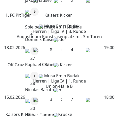
7
:
3
Jakob Hauser
1. FC PitTiger
Kaisers Kicker
Musa Emin Budak
Spielberechtigt ab 11. Runde
Herren | Liga IV | 3. Runde
21
Augustinum Kunstrasenplatz mit 3m Toren
Dominik Kaiserseder
18.02.2026
19:00
8
:
4
27
Raphael Chiheb
LOK Graz
Kaisers Kicker
Musa Emin Budak
Herren | Liga IV | 1. Runde
28
Union-Halle B
Nicolas Bärnthaler
15.02.2026
18:00
3
:
7
30
Kaisers Kicker
FC Krücke
Hilmar Flammer