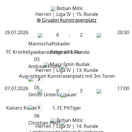
Boban Mitic
Herren | Liga IV | 15. Runde
Gruabn Kunstrasenplatz
29.07.2026
20:30
6
:
2
Mannschaftskader
FC Krücke
Kaisers Kicker
Spielberechtigt ab 1. Runde
03
Musa Emin Budak
Andreas Fruhwirt
Herren | Liga IV | 13. Runde
Augustinum Kunstrasenplatz mit 3m Toren
05
07.07.2026
17:00
0
:
3
Simon Unterluggauer
Kaisers Kicker
1. FC PitTiger
06
Boban Mitic
Christian Pölzl
Herren | Liga IV | 14. Runde