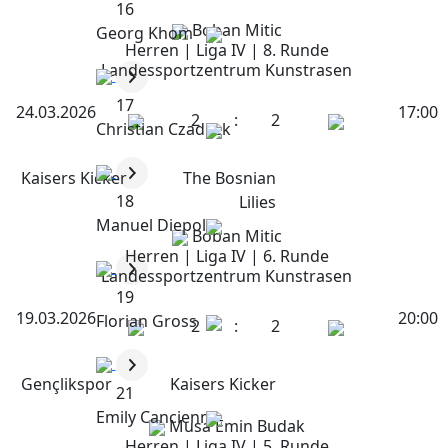
16
Boban Mitic
Georg Khom
Herren | Liga IV | 8. Runde
Landessportzentrum Kunstrasen
17
24.03.2026
17:00
2
:
2
Christian Czadilek
Kaisers Kicker
The Bosnian
18
Lilies
Manuel Diepold
Boban Mitic
Herren | Liga IV | 6. Runde
Landessportzentrum Kunstrasen
19
19.03.2026
20:00
Florian Gross
2
:
2
Gençlikspor
Kaisers Kicker
21
Emily Cancienne
Musa Emin Budak
Herren | Liga IV | 5. Runde