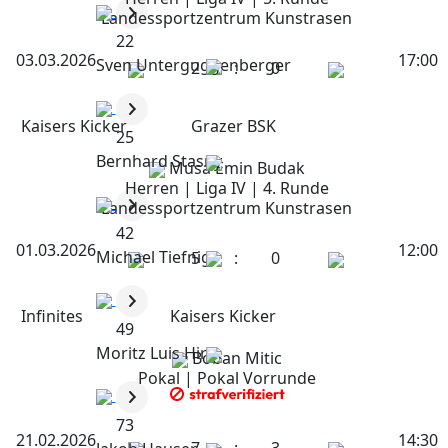
Landessportzentrum Kunstrasen
22
03.03.2026
17:00
Sven Unterguggenberger
2
:
0
Kaisers Kicker
Grazer BSK
25
Bernhard Stasny
Musa Emin Budak
Herren | Liga IV | 4. Runde
Landessportzentrum Kunstrasen
42
01.03.2026
12:00
Michael Tiefnig
5
:
0
Infinites
Kaisers Kicker
49
Moritz Luis Hirt
Boban Mitic
Pokal | Pokal Vorrunde
73
21.02.2026
14:30