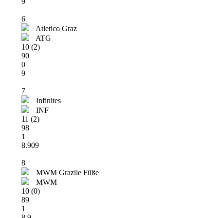
9
6
Atletico Graz
ATG
10 (2)
90
0
9
7
Infinites
INF
11 (2)
98
1
8.909
8
MWM Grazile Füße
MWM
10 (0)
89
1
8.9