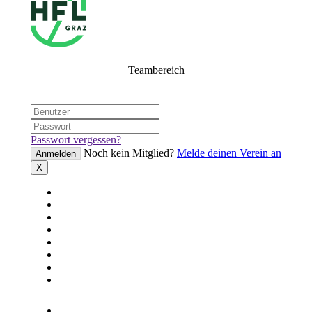
Teambereich
Passwort vergessen?
Noch kein Mitglied?
Melde deinen Verein an
Anmelden
X
Startseite
News
Teams
Spiele
Tabelle
Statistik
Sperren
Fairplay