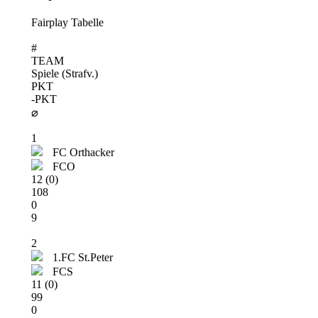
Fairplay Tabelle
#
TEAM
Spiele (Strafv.)
PKT
-PKT
⌀
1
FC Orthacker
FCO
12 (0)
108
0
9
2
1.FC St.Peter
FCS
11 (0)
99
0